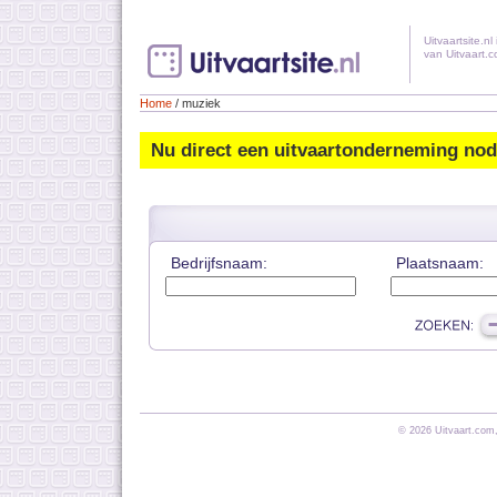
Uitvaartsite.nl - Muziek
Uitvaartsite.nl 
van Uitvaart.
Home
/ muziek
Nu direct een uitvaartonderneming no
Bedrijfsnaam:
Plaatsnaam:
© 2026 Uitvaart.com